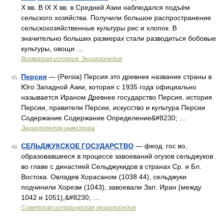
X вв. В IX X вв. в Средней Азии наблюдался подъём
сельского хозяйства. Получили большое распространение
сельскохозяйственные культуры рис и хлопок. В
значительно больших размерах стали разводиться бобовые
культуры, овощи …
Всемирная история. Энциклопедия
Персия
— (Persia) Персия это древнее название страны в
45
Юго Западной Азии, которая с 1935 года официально
называется Ираном Древнее государство Персия, история
Персии, правители Персии, искусство и культура Персии
Содержание Содержание Определение&#8230; …
Энциклопедия инвестора
СЕЛЬДЖУКСКОЕ ГОСУДАРСТВО
— феод. гос во,
46
образовавшееся в процессе завоеваний огузов сельджуков
во главе с династией Сельджукидов в странах Ср. и Бл.
Востока. Овладев Хорасаном (1038 44), сельджуки
подчинили Хорезм (1043), завоевали Зап. Иран (между
1042 и 1051),&#8230; …
Советская историческая энциклопедия