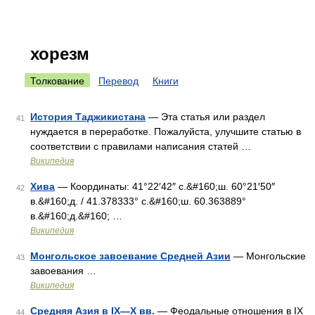
хорезм
Толкование
Перевод
Книги
История Таджикистана
— Эта статья или раздел
41
нуждается в переработке. Пожалуйста, улучшите статью в
соответствии с правилами написания статей …
Википедия
Хива
— Координаты: 41°22′42″ с.&#160;ш. 60°21′50″
42
в.&#160;д. / 41.378333° с.&#160;ш. 60.363889°
в.&#160;д.&#160; …
Википедия
Монгольское завоевание Средней Азии
— Монгольские
43
завоевания …
Википедия
Средняя Азия в IX—X вв.
— Феодальные отношения в IX
44